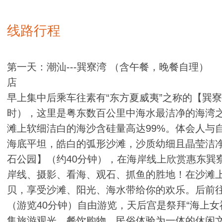
线路行程
第一天：潮汕---巽寮湾 （含午餐，晚餐
店
早上集中后乘车往素有“东方夏威夷”之称的【巽
时），这里是粤东数百公里中海水最洁净的海湾
滩上软细洁白的海沙含硅量高达99%。体会人与
海底平坦，皓白的弧形沙滩，沙质幼细且晶莹洁
石公园】（约40分钟），在海岸线上欣赏惠东巽
岸线、摄影、看海、观石、抓鱼的胜地！在沙滩
贝，享受沙滩、阳光、海水带给你的欢乐。后前
（游览40分钟）自由游览，天后宫是祭拜“海上女
集旅游观光、餐饮购物、民俗体验为一体的休闲