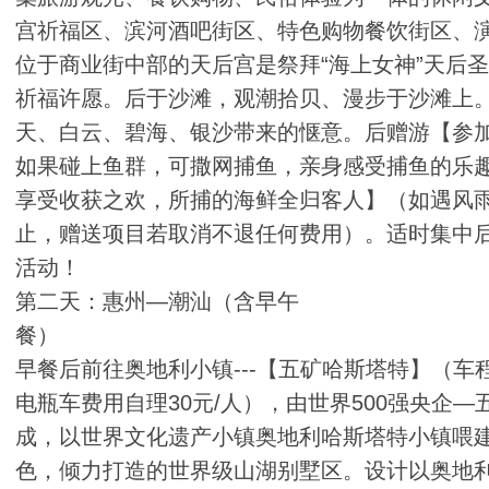
宫祈福区、滨河酒吧街区、特色购物餐饮街区、
位于商业街中部的天后宫是祭拜“海上女神”天后
祈福许愿。后于沙滩，观潮拾贝、漫步于沙滩上
天、白云、碧海、银沙带来的惬意。后赠游【参
如果碰上鱼群，可撒网捕鱼，亲身感受捕鱼的乐
享受收获之欢，所捕的海鲜全归客人】（如遇风
止，赠送项目若取消不退任何费用）。适时集中
活动！
第二天：惠州—潮汕（含早午
餐
早餐后前往奥地利小镇---【五矿哈斯塔特】（车程约
电瓶车费用自理30元/人），由世界500强央企—
成，以世界文化遗产小镇奥地利哈斯塔特小镇喂
色，倾力打造的世界级山湖别墅区。设计以奥地