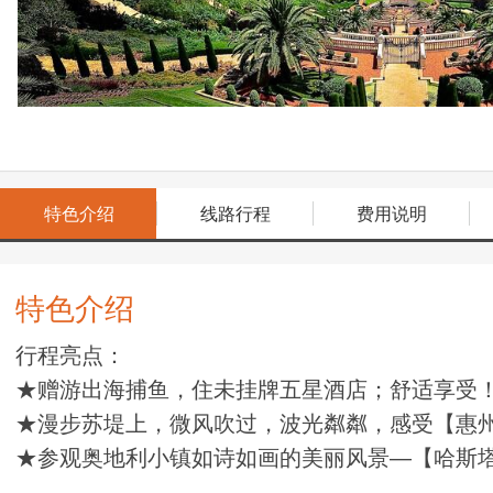
特色介绍
线路行程
费用说明
特色介绍
行程亮点：
★赠游出海捕鱼，住未挂牌五星酒店；舒适享受
★漫步苏堤上，微风吹过，波光粼粼，感受【惠
★参观奥地利小镇如诗如画的美丽风景—【哈斯