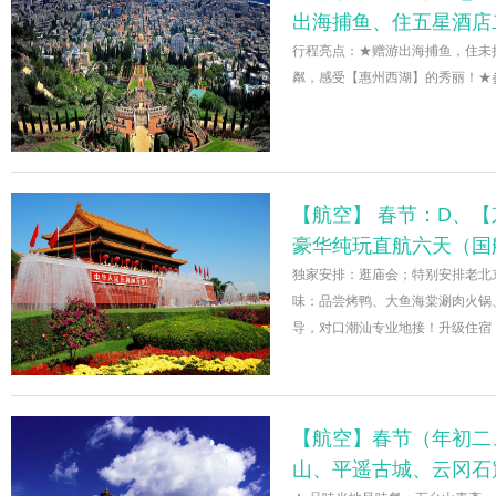
出海捕鱼、住五星酒店
行程亮点：★赠游出海捕鱼，住未
粼，感受【惠州西湖】的秀丽！★
【航空】 春节：D、【
豪华纯玩直航六天（国
独家安排：逛庙会；特别安排老北
味：品尝烤鸭、大鱼海棠涮肉火锅
导，对口潮汕专业地接！升级住宿
【航空】春节（年初二
山、平遥古城、云冈石