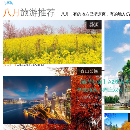
九寨沟
八月
旅游推荐
八月，有的地方已渐凉爽，有的地方仍
婺源
热门
旅游线路
香山公园
【春节短途】A2珠海
寻味顺德小周庄双动三
行程特色：★住得好：安排入住商
一次玩个够!★服务好：0购物0自