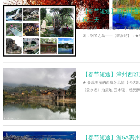
【春节短途】厦门世遗
玩二天
行程亮点：★纯净旅行：不增加任
园，钢琴之岛——【鼓浪屿】；★
【春节短途】漳州西班
★ 参观美丽的西班牙风情【卡达凯
《云水谣》拍摄地-云水谣，感受
【春节短途】游5A惠