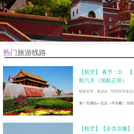
热门
旅游线路
【航空】 春节：D、
航六天（国航正班）
独家安排：逛庙会；特别安排老北
第一天潮汕—北京（不含餐） 住宿：北
【航空】【全含京畿】